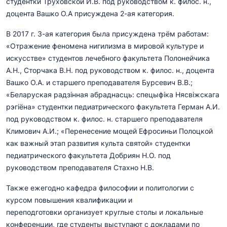
студентки Труховской И.В. под руководством к. филос. н.,
доцента Вашко О.А присуждена 2-ая категория.
В 2017 г. 3-ая категория была присуждена трём работам:
«Отражение феномена нигилизма в мировой культуре и
искусстве» студентов лечебного факультета Полонейчика
А.Н., Сторчака В.Н. под руководством к. филос. н., доцента
Вашко О.А. и старшего преподавателя Бурсевич В.В.;
«Беларуская радзінная абраднасць: спецыфіка Нясвіжскага
рэгіёна» студентки педиатрического факультета Герман А.И.
под руководством к. филос. н. старшего преподавателя
Климович А.И.; «Перенесение мощей Ефросиньи Полоцкой
как важный этап развития культа святой» студентки
педиатрического факультета Добриян Н.О. под
руководством преподавателя Стахно Н.В.
Также ежегодно кафедра философии и политологии с
курсом повышения квалификации и
переподготовки организует круглые столы и локальные
конференции, где студенты выступают с докладами по