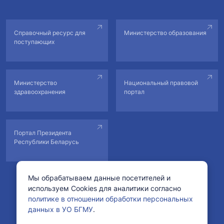
политологии с курсом повышения квалификации и
переподготовки состоялась ежегодная студенческая
научно-практическая конференция «Медицина в
Справочный ресурс для
Министерство образования
контексте социогуманитарного знания». В конференции
поступающих
приняли участие 18 студентов 1 и 2 курсов, которые
подготовили 17 докладов под научным руководством
преподавателей кафедры.
Министерство
Национальный правовой
здравоохранения
портал
Портал Президента
Республики Беларусь
Программа конференции
Мы обрабатываем данные посетителей и
используем Cookies для аналитики согласно
Студенческая научно-практическая
© Учреждение образования «Белорусский государственный
политике в отношении обработки персональных
конференция «Медицина в контексте
медицинский университет».
данных в УО БГМУ
.
социогуманитарного знания»
Рег. свидетельство №178222 от 11.02.2022 в БелГИЭ.