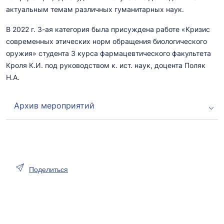
актуальным темам различных гуманитарных наук.
В 2022 г. 3-ая категория была присуждена работе «Кризис
современных этических норм обращения биологического
оружия» студента 3 курса фармацевтического факультета
Кроля К.И. под руководством к. ист. наук, доцента Поляк
Н.А.
Архив мероприятий
Ежегодно студенты участвуют в международной
научно-практической конференции студентов и
молодых ученых, которая проводится в БГМУ. Так, на
конференции «Актуальные проблемы современной
Поделиться
медицины и фармации - 2024» на 3-х секциях
кафедры философии и политологии с курсом
повышения квалификации и переподготовки было
представлено 37 мультимедийных презентаций. Всего
приняло участие – 52 студента.