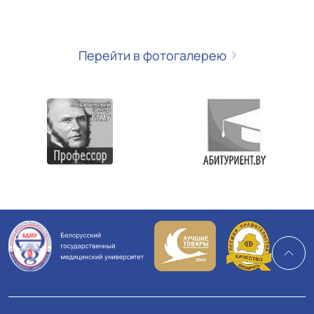
От Республиканской универсиады по
настольному теннису до молодежного
Перейти в фотогалерею
проекта «100 идей для Беларуси»
С Новым 2026 годом: поздравление
ректора БГМУ Сергея Рубниковича
Всебелорусское народное собрание:
Стратегия развития Беларуси 2026-
2030. Главные приоритеты и цели.
Валерий Вечорко о Белорусском
государственном медицинском
университете
От Республиканской студенческой
волейбольной лиги до городского
этапа «Студент года 2025»