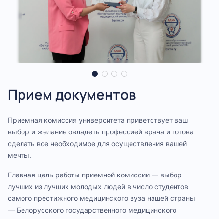
Прием документов
Клиническая ординатура
Аттестация медицинских,
2026 год белорусской
фармацевтических и иных
женщины
Подробнее
Приемная комиссия университета приветствует ваш
работников
выбор и желание овладеть профессией врача и готова
Подробнее
сделать все необходимое для осуществления вашей
здравоохранения
мечты.
Главная цель работы приемной комиссии — выбор
Подробнее
лучших из лучших молодых людей в число студентов
самого престижного медицинского вуза нашей страны
— Белорусского государственного медицинского