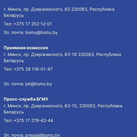
Донорство крови в Беларуси: Спасая
г. Минск, пр. Дзержинского, 83 220083, Республика
жизни и меняя мир к лучшему!
Беларусь
Тел:
+375 17 252-12-01
Интервью с вокальной группой
Эл. почта:
bsmu@bsmu.by
«Cantare»
Приемная комиссия
г. Минск, пр. Дзержинского, 83-18 220083, Республика
Гиппократ-2023
Беларусь
Тел:
+375 29 116-01-47
IV Белорусско-российский форум «Нам
Эл. почта:
pk@bsmu.by
жить и помнить»
Пресс-служба БГМУ
г. Минск, пр. Дзержинского, 83-15, 220083, Республика
Первое сентября в ведущем
Беларусь
медицинском университете Беларуси
Тел:
+375 17 279-42-44
Эл. почта:
pressa@bsmu.by