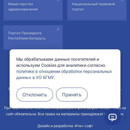
Министерство
Национальный правовой
здравоохранения
портал
Портал Президента
Республики Беларусь
Мы обрабатываем данные посетителей и
используем Cookies для аналитики согласно
© Учреждение образования «Белорусский государственный
политике в отношении обработки персональных
медицинский университет».
данных в УО БГМУ
.
Рег. свидетельство №178222 от 11.02.2022 в БелГИЭ.
Рег. свидетельство №1760800571 от 29.04.2008 в ГРИРиИС.
Отклонить
Принять
При перепечатке текстовой информации и фотографий гиперссылка на
сайт обязательна. Все права на материалы принадлежат их авторам.
Дизайн и разработка
Итач-софт