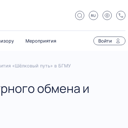
RU
визору
Мероприятия
Войти
вития «Шёлковый путь» в БГМУ
рного обмена и