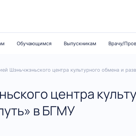
ам
Обучающимся
Выпускникам
Врачу/Про
ией Шэньчжэньского центра культурного обмена и раз
ьского центра культу
путь» в БГМУ