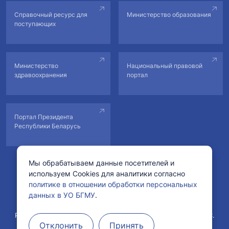
Справочный ресурс для
Министерство образования
поступающих
Министерство
Национальный правовой
здравоохранения
портал
Портал Президента
Республики Беларусь
Мы обрабатываем данные посетителей и
используем Cookies для аналитики согласно
© Учреждение образования «Белорусский государственный
политике в отношении обработки персональных
медицинский университет».
данных в УО БГМУ
.
Рег. свидетельство №178222 от 11.02.2022 в БелГИЭ.
Рег. свидетельство №1760800571 от 29.04.2008 в ГРИРиИС.
Отклонить
Принять