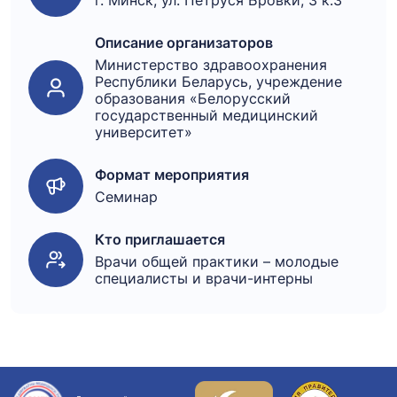
г. Минск, ул. Петруся Бровки, 3 к.3
Описание организаторов
Министерство здравоохранения
Слушатель
Докладчик
Республики Беларусь, учреждение
образования «Белорусский
государственный медицинский
Забыли пароль?
Забыли пароль?
Регистрация в личный кабинет
университет»
Записаться
Формат мероприятия
Войти
Войти
Семинар
Кто приглашается
Врачи общей практики – молодые
специалисты и врачи-интерны