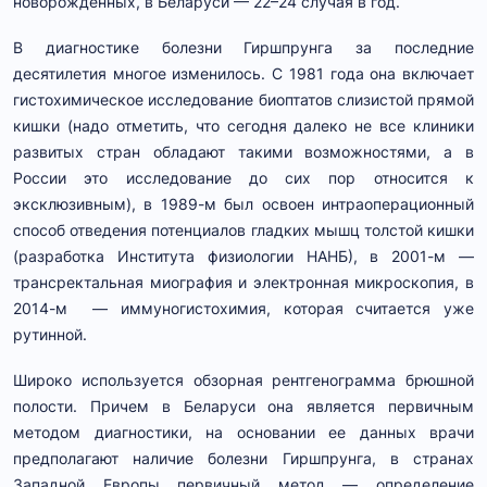
новорожденных, в Беларуси — 22–24 случая в год.
В диагностике болезни Гиршпрунга за последние
десятилетия многое изменилось. С 1981 года она включает
гистохимическое исследование биоптатов слизистой прямой
кишки (надо отметить, что сегодня далеко не все клиники
развитых стран обладают такими возможностями, а в
России это исследование до сих пор относится к
эксклюзивным), в 1989-м был освоен интраоперационный
способ отведения потенциалов гладких мышц толстой кишки
(разработка Института физиологии НАНБ), в 2001-м —
трансректальная миография и электронная микроскопия, в
2014-м — иммуногистохимия, которая считается уже
рутинной.
Широко используется обзорная рентгенограмма брюшной
полости. Причем в Беларуси она является первичным
методом диагностики, на основании ее данных врачи
предполагают наличие болезни Гиршпрунга, в странах
Западной Европы первичный метод — определение