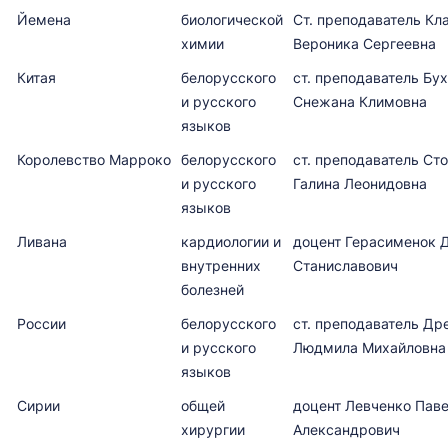
Йемена
биологической
Ст. преподаватель Кл
химии
Вероника Сергеевна
Китая
белорусского
ст. преподаватель Бу
и русского
Снежана Климовна
языков
Королевство Марроко
белорусского
ст. преподаватель С
и русского
Галина Леонидовна
языков
Ливана
кардиологии и
доцент Герасименок 
внутренних
Станиславович
болезней
России
белорусского
ст. преподаватель Др
и русского
Людмила Михайловна
языков
Сирии
общей
доцент Левченко Пав
хирургии
Александрович