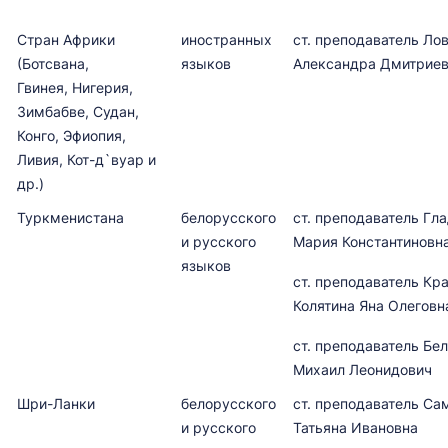
Стран Африки
иностранных
ст. преподаватель Ло
(Ботсвана,
языков
Александра Дмитрие
Гвинея, Нигерия,
Зимбабве, Судан,
Конго, Эфиопия,
Ливия, Кот-д`вуар и
др.)
Туркменистана
белорусского
ст. преподаватель Гл
и русского
Мария Констант
языков
ст. преподаватель Кр
Колятина Яна Олеговн
ст. преподаватель Бе
Михаил Леонидович
Шри-Ланки
белорусского
ст. преподаватель Са
и русского
Татьяна Ивановна