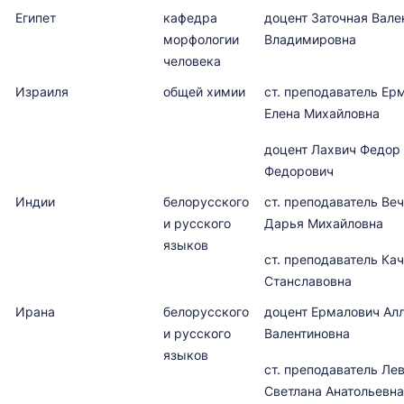
Египет
кафедра
доцент Заточная Вале
морфологии
Владимировна
человека
Израиля
общей химии
ст. преподаватель Ер
Елена Михайловна
доцент Лахвич Федор
Федорович
Индии
белорусского
ст. преподаватель Ве
и русского
Дарья Михайловна
языков
ст. преподаватель Ка
Станславовна
Ирана
белорусского
доцент Ермалович Ал
и русского
Валентин
языков
ст. преподаватель Ле
Светлана Анатольевна