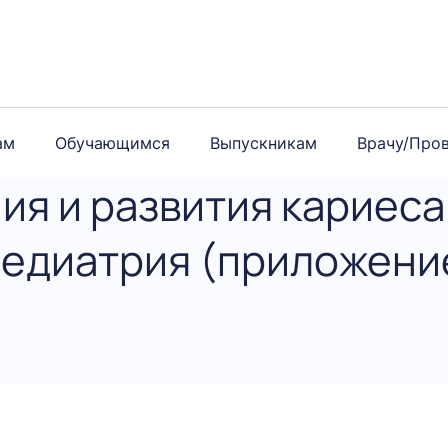
ам
Обучающимся
Выпускникам
Врачу/Про
я и развития кариеса 
 Педиатрия (приложени