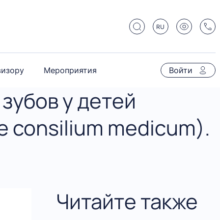
RU
визору
Мероприятия
Войти
зубов у детей
е consilium medicum).
Читайте также