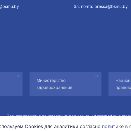
@bsmu.by
Эл. почта:
pressa@bsmu.by
Министерство
Национ
здравоохранения
правов
При перепечатке текстовой информации и фотографий гипер
сайт обязательна. Все права на материалы принадлежат их 
пользуем Cookies для аналитики согласно
политике в 