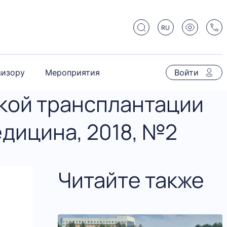
RU
визору
Мероприятия
Войти
кой трансплантации
едицина, 2018, №2
Читайте также