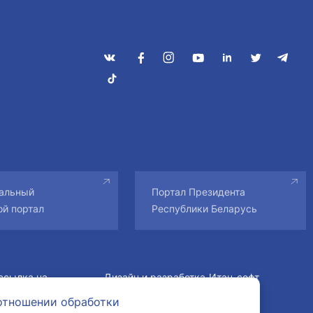
альный
Портал Президента
ой портал
Республики Беларусь
ссылка на
Дизайн и разработка
Итач-софт
авторам.
отношении обработки