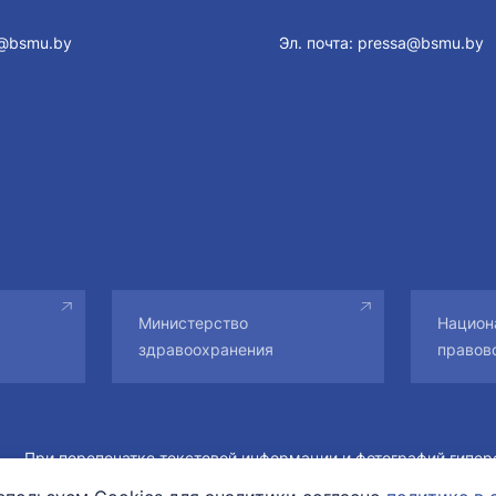
@bsmu.by
Эл. почта:
pressa@bsmu.by
Министерство
Национ
здравоохранения
правов
При перепечатке текстовой информации и фотографий гипер
сайт обязательна. Все права на материалы принадлежат их 