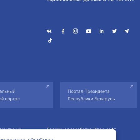
альный
Портал Президента
ой портал
Республики Беларусь
ссылка на
Дизайн и разработка
Итач-софт
авторам.