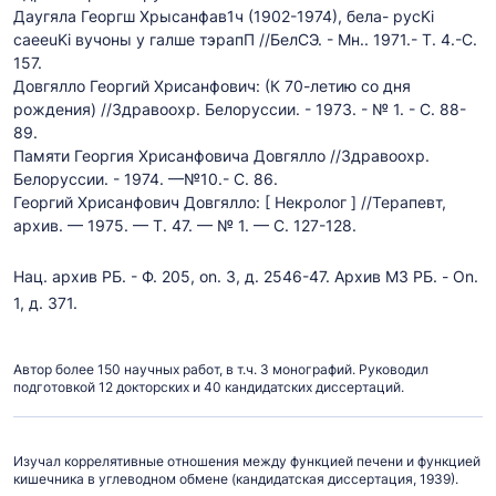
Даугяла Георгш Хрысанфав1ч (1902-1974), бела- pycKi
caeeuKi вучоны у галше тэрапП //БелСЭ. - Мн.. 1971.- Т. 4.-С.
157.
Довгялло Георгий Хрисанфович: (К 70-летию со дня
рождения) //Здравоохр. Белоруссии. - 1973. - № 1. - С. 88-
89.
Памяти Георгия Хрисанфовича Довгялло //Здравоохр.
Белоруссии. - 1974. —№10.- С. 86.
Георгий Хрисанфович Довгялло: [ Некролог ] //Терапевт,
архив. — 1975. — Т. 47. — № 1. — С. 127-128.
Нац. архив РБ. - Ф. 205, on. 3, д. 2546-47. Архив М3 РБ. - On.
1, д. 371.
Автор более 150 научных работ, в т.ч. 3 монографий. Руководил
подготовкой 12 докторских и 40 кандидатских диссертаций.
Изучал коррелятивные отношения между функцией печени и функцией
кишечника в углеводном обмене (кандидатская диссертация, 1939).