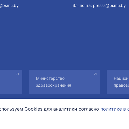
@bsmu.by
Эл. почта:
pressa@bsmu.by
Министерство
Национ
здравоохранения
правов
пользуем Cookies для аналитики согласно
политике в 
При перепечатке текстовой информации и фотографий гипер
сайт обязательна. Все права на материалы принадлежат их 