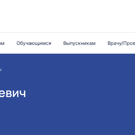
ам
Обучающимся
Выпускникам
Врачу/Про
ч
евич