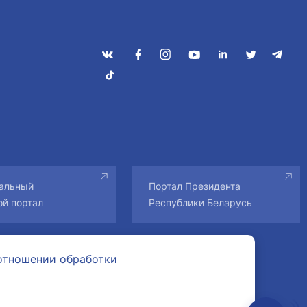
альный
Портал Президента
ой портал
Республики Беларусь
отношении обработки
ссылка на
Дизайн и разработка
Итач-софт
авторам.