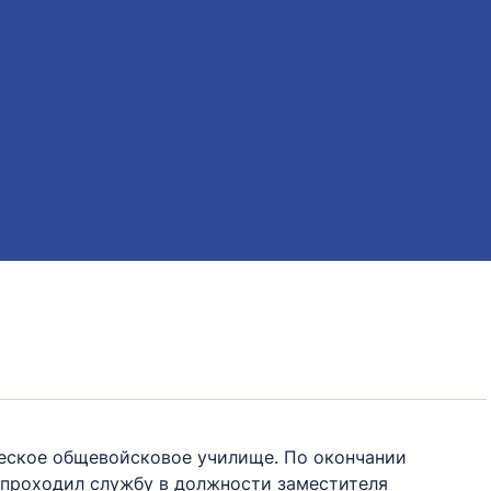
ческое общевойсковое училище. По окончании
е проходил службу в должности заместителя