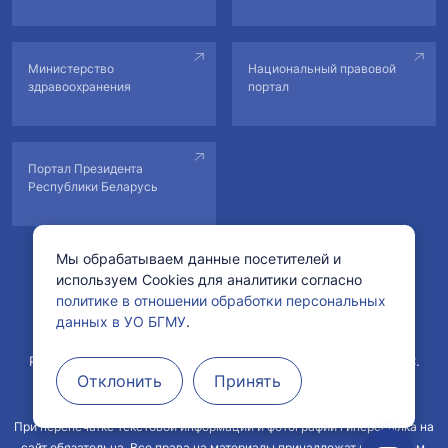
Министерство
Национальный правовой
здравоохранения
портал
Портал Президента
Республики Беларусь
Мы обрабатываем данные посетителей и
используем Cookies для аналитики согласно
© Учреждение образования «Белорусский государственный
политике в отношении обработки персональных
медицинский университет».
данных в УО БГМУ
.
Рег. свидетельство №178222 от 11.02.2022 в БелГИЭ.
Рег. свидетельство №1760800571 от 29.04.2008 в ГРИРиИС.
Отклонить
Принять
При перепечатке текстовой информации и фотографий гиперссылка на
сайт обязательна. Все права на материалы принадлежат их авторам.