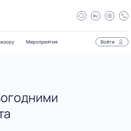
RU
визору
Мероприятия
Войти
вогодними
та