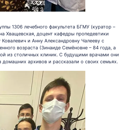
уппы 1306 лечебного факультета БГМУ (куратор –
на Хващевская, доцент кафедры пропедевтики
 Ковалевич и Анну Александровну Чалееву с
нного возраста (Зинаиде Семёновне – 84 года, а
ной из столичных клиник. С будущими врачами они
 домашних архивов и рассказали о своих семьях.