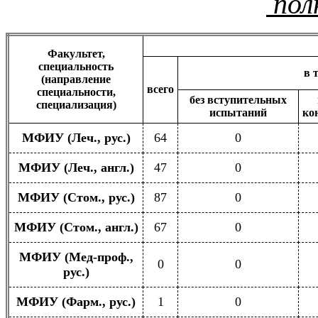
пол
Факультет,
специальность
в 
(направление
всего
специальности,
без вступительных
специализация)
испытаний
ко
МФИУ (Леч., рус.)
64
0
МФИУ (Леч., англ.)
47
0
МФИУ (Стом., рус.)
87
0
МФИУ (Стом., англ.)
67
0
МФИУ (Мед-проф.,
0
0
рус.)
МФИУ (Фарм., рус.)
1
0