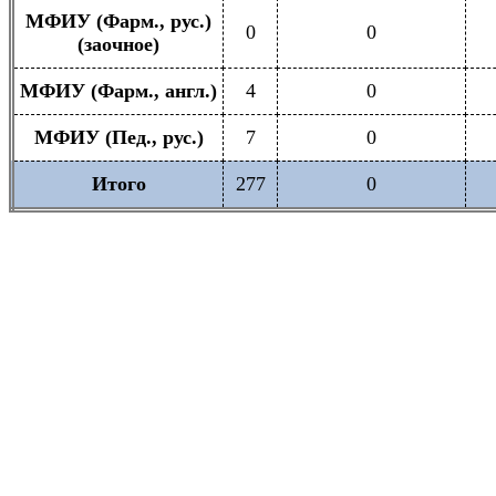
МФИУ (Фарм., рус.)
0
0
(заочное)
МФИУ (Фарм., англ.)
4
0
МФИУ (Пед., рус.)
7
0
Итого
277
0